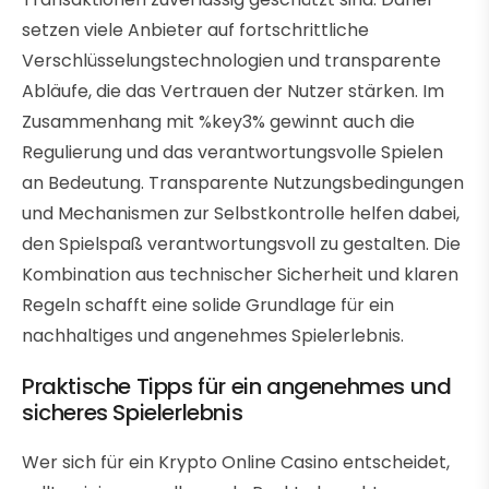
setzen viele Anbieter auf fortschrittliche
Verschlüsselungstechnologien und transparente
Abläufe, die das Vertrauen der Nutzer stärken. Im
Zusammenhang mit %key3% gewinnt auch die
Regulierung und das verantwortungsvolle Spielen
an Bedeutung. Transparente Nutzungsbedingungen
und Mechanismen zur Selbstkontrolle helfen dabei,
den Spielspaß verantwortungsvoll zu gestalten. Die
Kombination aus technischer Sicherheit und klaren
Regeln schafft eine solide Grundlage für ein
nachhaltiges und angenehmes Spielerlebnis.
Praktische Tipps für ein angenehmes und
sicheres Spielerlebnis
Wer sich für ein Krypto Online Casino entscheidet,