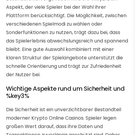
Aspekt, der viele Spieler bei der Wahl ihrer
Plattform berücksichtigt. Die Möglichkeit, zwischen
verschiedenen Spielmodi zu wählen oder
Sonderfunktionen zu nutzen, trägt dazu bei, dass
das Spielerlebnis abwechslungsreich und spannend
bleibt. Eine gute Auswahl kombiniert mit einer
klaren Struktur der Spielangebote unterstützt die
schnelle Orientierung und trägt zur Zufriedenheit
der Nutzer bei.
Wichtige Aspekte rund um Sicherheit und
%key3%
Die Sicherheit ist ein unverzichtbarer Bestandteil
moderner Krypto Online Casinos. Spieler legen
großen Wert darauf, dass ihre Daten und
Transaktionen zuverlässig geschützt sind. Daher