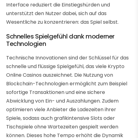
Interface reduziert die Einstiegshürden und
unterstützt den Nutzer dabei, sich auf das
Wesentliche zu konzentrieren: das Spiel selbst.
Schnelles Spielgefühl dank moderner
Technologien
Technische Innovationen sind der Schlüssel für das
schnelle und flüssige Spielgefühl, das viele Krypto
Online Casinos auszeichnet. Die Nutzung von
Blockchain-Technologien ermöglicht zum Beispiel
sofortige Transaktionen und eine sichere
Abwicklung von Ein- und Auszahlungen. Zudem
optimieren viele Anbieter die Ladezeiten ihrer
Spiele, sodass auch grafikintensive Slots oder
Tischspiele ohne Wartezeiten gespielt werden
können. Dieses hohe Tempo erhöht die Dynamik