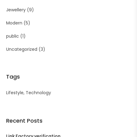
Jewellery
(9)
Modern
(5)
public
(1)
Uncategorized
(3)
Tags
Lifestyle
Technology
Recent Posts
Link Factory verification