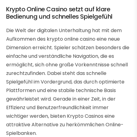
Krypto Online Casino setzt auf klare
Bedienung und schnelles Spielgefühl
Die Welt der digitalen Unterhaltung hat mit dem
Aufkommen des
krypto online casino
eine neue
Dimension erreicht. Spieler schätzen besonders die
einfache und verständliche Navigation, die es
ermöglicht, sich ohne große Vorkenntnisse schnell
zurechtzufinden. Dabei steht das schnelle
Spielgefühl im Vordergrund, das durch optimierte
Plattformen und eine stabile technische Basis
gewährleistet wird. Gerade in einer Zeit, in der
Effizienz und Benutzerfreundlichkeit immer
wichtiger werden, bieten Krypto Casinos eine
attraktive Alternative zu herkömmlichen Online-
Spielbanken.