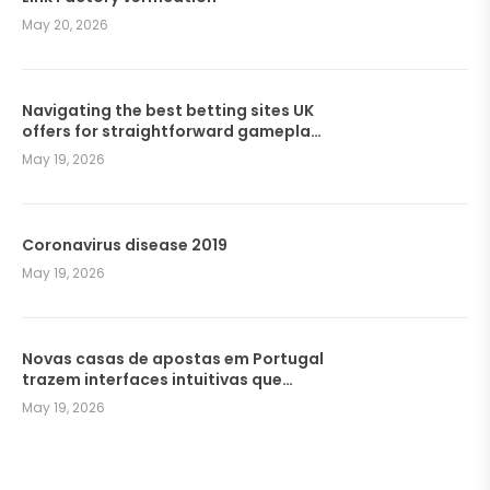
May 20, 2026
Navigating the best betting sites UK
offers for straightforward gameplay
and seamless wagers
May 19, 2026
Coronavirus disease 2019
May 19, 2026
Novas casas de apostas em Portugal
trazem interfaces intuitivas que
facilitam a navegação dos
May 19, 2026
jogadores