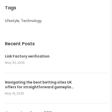
Tags
Lifestyle
Technology
Recent Posts
Link Factory verification
May 20, 2026
Navigating the best betting sites UK
offers for straightforward gameplay
and seamless wagers
May 19, 2026