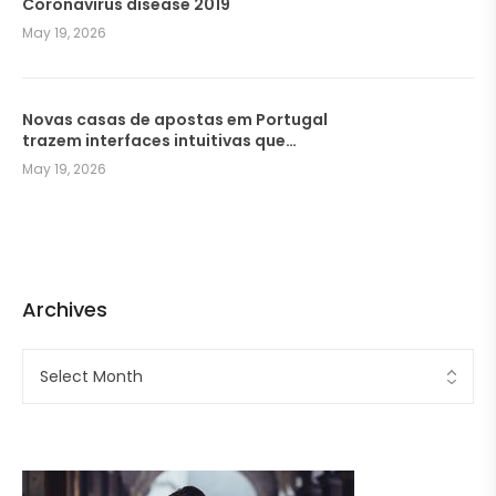
Coronavirus disease 2019
May 19, 2026
Novas casas de apostas em Portugal
trazem interfaces intuitivas que
facilitam a navegação dos
May 19, 2026
jogadores
Archives